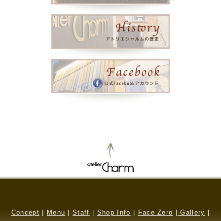
Concept
|
Menu
|
Staff
|
Shop Info
|
Face Zero
|
Gallery
|