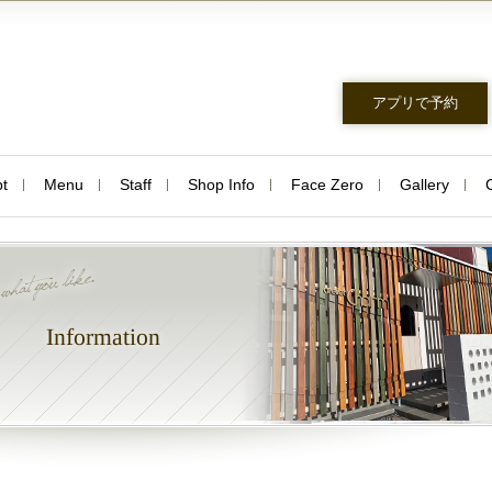
アプリで予約
t
Menu
Staff
Shop Info
Face Zero
Gallery
Information