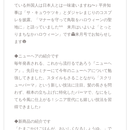
ている外国人は日本人とは一味違いますね〜♪ 平井知
事は「サ・キュウケツキ」とダジャレまじりのコスプ
レを披露。「マナーを守って鳥取をハロウィーンの聖
地に」と語っていました^^ 来月はいよいよ「とっと
りまちなかハロウィーン」です👻来月号でお知らせし
ます🎃
◆ニューヘアの紹介です
毎年発表される、これから流行るであろう『ニューヘ
ア』。先日セミナーにて今年のニューヘアについて勉
強してきました。スタイルもさることながら「スクリ
ューパーマ」という新しい技法に注目。髪の長さを問
わず、根本の立ち上げに特化したパーマで、なにをし
ても今風に仕上がる！シニア世代にも嬉しい技法を習
得できました♪
◆新商品の紹介です
「たまごかけごはんが、おいしくなるしょうゆ。」で