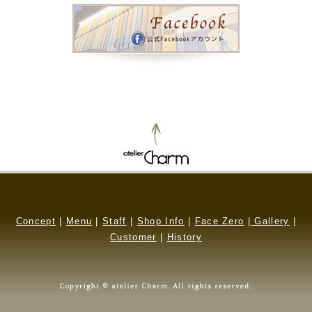
Concept
|
Menu
|
Staff
|
Shop Info
|
Face Zero
|
Gallery
|
Customer
|
History