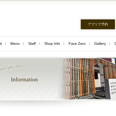
アプリで予約
t
Menu
Staff
Shop Info
Face Zero
Gallery
Information