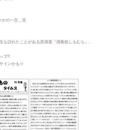
さかの一言…笑
生も訪れたことがある居酒屋『酒肴処しもむら』。
プ!!
サインかも☆